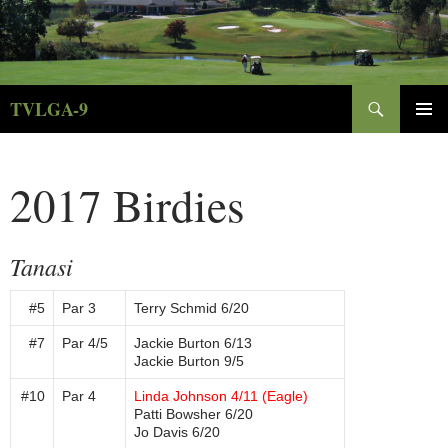
Skip
to
content
Search
TVLGA-9
PRIMAR
MENU
2017 Birdies
Tanasi
#5
Par 3
Terry Schmid 6/20
#7
Par 4/5
Jackie Burton 6/13
Jackie Burton 9/5
#10
Par 4
Linda Johnson 4/11 (Eagle)
Patti Bowsher 6/20
Jo Davis 6/20