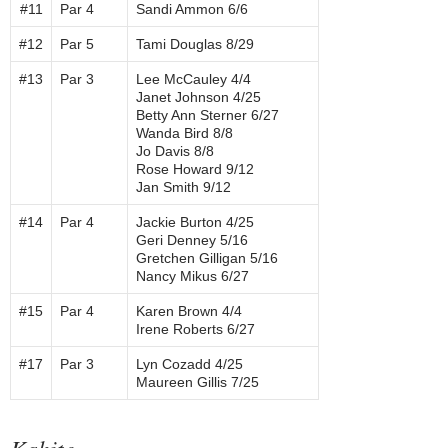
#11
Par 4
Sandi Ammon 6/6
#12
Par 5
Tami Douglas 8/29
#13
Par 3
Lee McCauley 4/4
Janet Johnson 4/25
Betty Ann Sterner 6/27
Wanda Bird 8/8
Jo Davis 8/8
Rose Howard 9/12
Jan Smith 9/12
#14
Par 4
Jackie Burton 4/25
Geri Denney 5/16
Gretchen Gilligan 5/16
Nancy Mikus 6/27
#15
Par 4
Karen Brown 4/4
Irene Roberts 6/27
#17
Par 3
Lyn Cozadd 4/25
Maureen Gillis 7/25