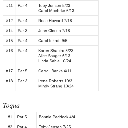
#11
Par 4
Toby Jensen 5/23
Carol Moehrke 6/13
#12
Par 4
Rose Howard 7/18
#14
Par 3
Jean Clesen 7/18
#15
Par 4
Carol Inkrott 9/5
#16
Par 4
Karen Shapiro 5/23
Alice Sauger 6/13
Linda Sable 10/24
#17
Par 5
Carroll Banks 4/11
#18
Par 3
Irene Roberts 10/3
Mindy Strang 10/24
Toqua
#1
Par 5
Bonnie Paddock 4/4
#2
Par 4
Toby Jensen 7/25