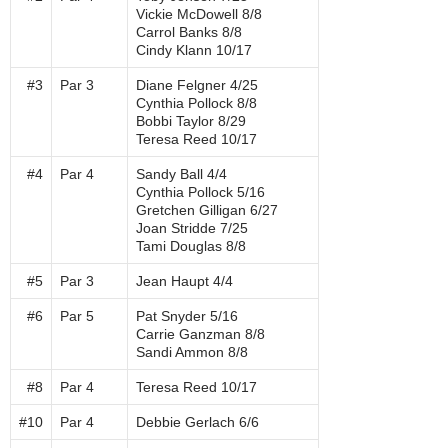
Vickie McDowell 8/8
Carrol Banks 8/8
Cindy Klann 10/17
#3
Par 3
Diane Felgner 4/25
Cynthia Pollock 8/8
Bobbi Taylor 8/29
Teresa Reed 10/17
#4
Par 4
Sandy Ball 4/4
Cynthia Pollock 5/16
Gretchen Gilligan 6/27
Joan Stridde 7/25
Tami Douglas 8/8
#5
Par 3
Jean Haupt 4/4
#6
Par 5
Pat Snyder 5/16
Carrie Ganzman 8/8
Sandi Ammon 8/8
#8
Par 4
Teresa Reed 10/17
#10
Par 4
Debbie Gerlach 6/6